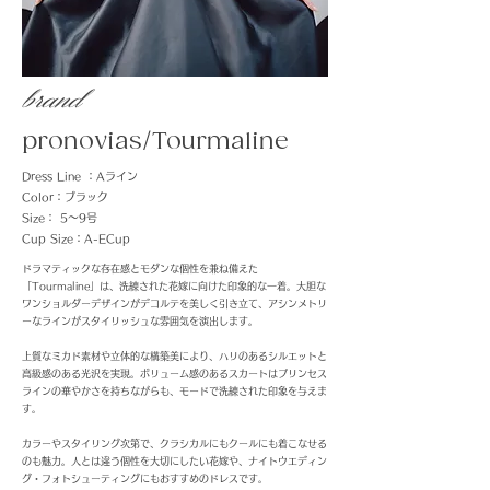
​brand
pronovias/Tourmaline
Dress Line ：Aライン
Color：ブラック
Size： 5〜9号
Cup Size：A-ECup
ドラマティックな存在感とモダンな個性を兼ね備えた
「Tourmaline」は、洗練された花嫁に向けた印象的な一着。大胆な
ワンショルダーデザインがデコルテを美しく引き立て、アシンメトリ
ーなラインがスタイリッシュな雰囲気を演出します。
上質なミカド素材や立体的な構築美により、ハリのあるシルエットと
高級感のある光沢を実現。ボリューム感のあるスカートはプリンセス
ラインの華やかさを持ちながらも、モードで洗練された印象を与えま
す。
カラーやスタイリング次第で、クラシカルにもクールにも着こなせる
のも魅力。人とは違う個性を大切にしたい花嫁や、ナイトウエディン
グ・フォトシューティングにもおすすめのドレスです。