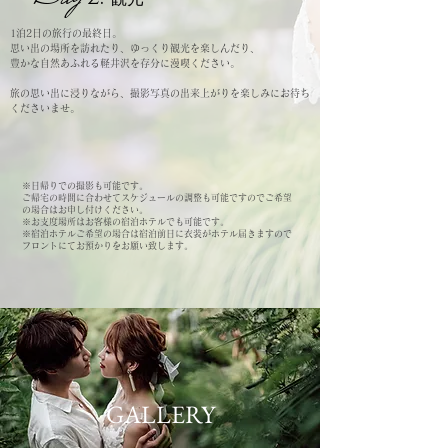
1泊2日の旅行の最終日。
思い出の場所を訪れたり、ゆっくり観光を楽しんだり、
豊かな自然あふれる軽井沢を存分に漫喫ください。
旅の思い出に浸りながら、撮影写真の出来上がりを楽しみにお待ち
くださいませ。
※日帰りでの撮影も可能です。
ご帰宅の時間に合わせてスケジュールの調整も可能ですので
ご希望
の場合はお申し付けください。
※お支度場所はお客様の宿泊ホテルでも可能です。
※宿泊ホテルご希望の場合は宿泊前日に衣装がホテル届きますので
フロントにてお預かりをお願い致します。​
GALLERY