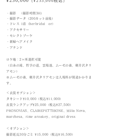
¥230,000
（¥25
3,000税込）
・撮影
（撮影時間3H)
・撮影データ（
200カット前後
）
・ドレス 1着（herbridal or）
・アクセサリー
・セレクトブーケ
・新婦ヘ
アメイク
・アテンド
ロケ地：2ヶ所
選択可能
（白糸の滝
、哲学の道、
雲場池、ムーゼの森、軽井沢タリ
アセン）
※ムーゼの森、軽井沢タリアセンは入場料が別途かかりま
す。
＜衣装オプション＞
タキシード¥10,000（税込¥11,000）
衣装ランクアップ¥25,000（税込¥27,500）
PRONOVIAS、CLAIREPETTIBONE、Milla Nova、
marchesa、rime aroakey、original dress
＜オプション＞
撮影延長30分ごと ¥15,000（税込¥16,500）