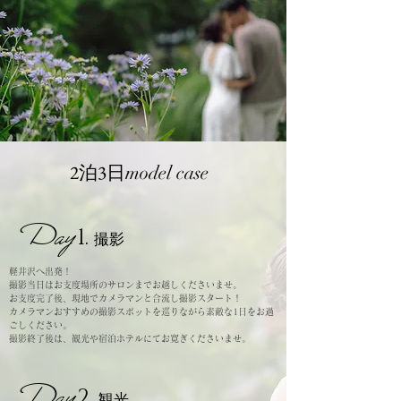
2泊3日
model case
Day
1
.
撮影
軽井沢へ出発！
撮影当日はお支度場所のサロンまでお越しくださいませ。
お支度完了後、現地でカメラマンと合流し撮影スタート！
​カメラマンおすすめの撮影スポットを巡りながら素敵な1日をお過
ごしください。
撮影終了後は、観光や宿泊ホテルにてお寛ぎくださいませ。
Day
2
.
観光